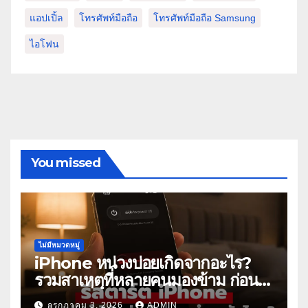
แอปเปิ้ล
โทรศัพท์มือถือ
โทรศัพท์มือถือ Samsung
ไอโฟน
You missed
ไม่มีหมวดหมู่
iPhone หน่วงบ่อยเกิดจากอะไร?
รวมสาเหตุที่หลายคนมองข้าม ก่อน
คิดว่าเครื่องเสีย
กรกฎาคม 3, 2026
ADMIN