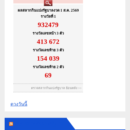
ดวงวันนี้
สนุก สลากกินแบ่งรัฐบาล