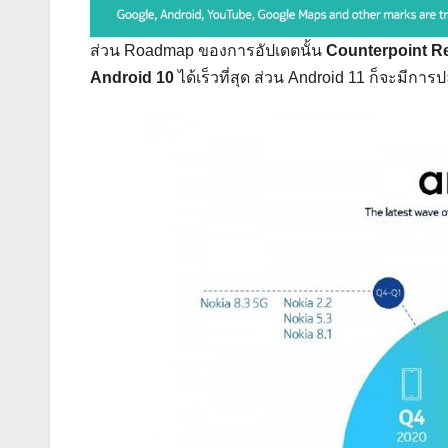
ส่วน Roadmap ของการอัปเดตนั้น
Counterpoint R
Android 10
ได้เร็วที่สุด ส่วน Android 11 ก็จะมีกา