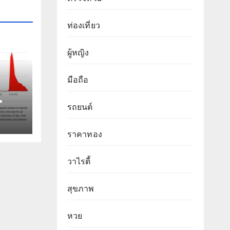
ท่องเที่ยว
ผู้หญิง
มือถือ
รถยนต์
วัน
ราคาทอง
วาไรตี้
สุขภาพ
หวย