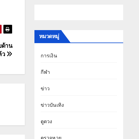
หมวดหมู่
บด้าน
ล้ว
การเงิน
กีฬา
ข่าว
ข่าวบันเทิง
ดูดวง
ตรวจหวย