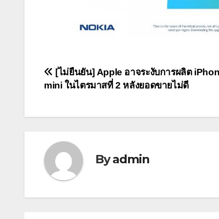
แนะแนว
[ไม่ยืนยัน] Apple อาจระงับการผลิต iPho
mini ในไตรมาสที่ 2 หลังยอดขายไม่ดี
เรื่อง
By
admin