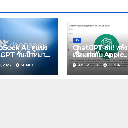
ไอที
Seek AI: คู่แข่ง
ChatGPT ล่ม! หลัง
GPT กับเป้าหมาย
เชื่อมต่อกับ Apple
 AI สำหรับทุกคน
Intelligence เพียง
9, 2025
ADMIN
ธ.ค. 12, 2024
ADMIN
เดียว