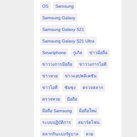
OS
Samsung
Samsung Galaxy
Samsung Galaxy S21
Samsung Galaxy S21 Ultra
Smartphone
กูเกิล
ข่าวมือถือ
ข่าววงการมือถือ
ข่าววงการไอที
ข่าวหวย
ข่าวแอปพลิเคชัน
ข่าวไอที
ซัมซุง
ตรวจสลาก
ตรวจหวย
มือถือ
มือถือ Samsung
มือถือใหม่
ระบบปฏิบัติการ
สมาร์ตโฟน
สลากกินแบ่งรัฐบาล
หวย