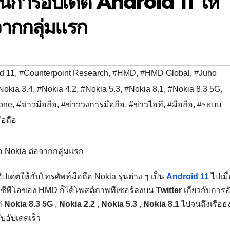
การอัปเดต Android 11 ให้
จากกลุ่มแรก
d 11
,
#Counterpoint Research
,
#HMD
,
#HMD Global
,
#Juho
Nokia 3.4
,
#Nokia 4.2
,
#Nokia 5.3
,
#Nokia 8.1
,
#Nokia 8.3 5G
,
one
,
#ข่าวมือถือ
,
#ข่าววงการมือถือ
,
#ข่าวไอที
,
#มือถือ
,
#ระบบ
ือถือ
เดตให้กับโทรศัพท์มือถือ Nokia รุ่นต่าง ๆ เป็น
Android 11
ไปเมื
ซีพีโอของ HMD ก็ได้โพสต์ภาพทีเซอร์ลงบน
Twitter
เกี่ยวกับการอ
ก่
Nokia 8.3 5G
,
Nokia 2.2
,
Nokia 5.3
,
Nokia 8.1
ไปจนถึงเรือธ
รับอัปเดตเร็ว