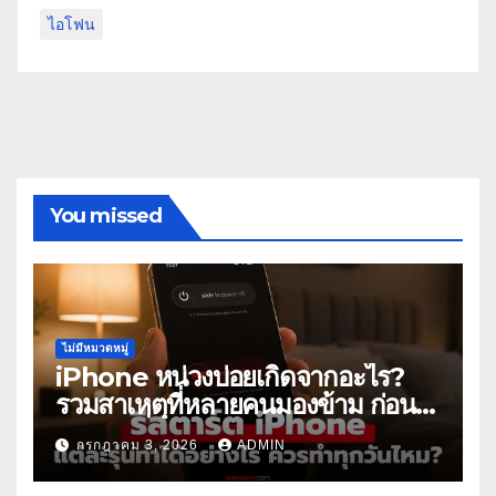
ไอโฟน
You missed
ไม่มีหมวดหมู่
iPhone หน่วงบ่อยเกิดจากอะไร?
รวมสาเหตุที่หลายคนมองข้าม ก่อน
คิดว่าเครื่องเสีย
กรกฎาคม 3, 2026
ADMIN