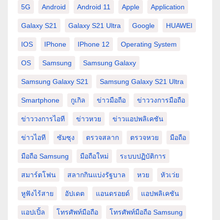
5G
Android
Android 11
Apple
Application
Galaxy S21
Galaxy S21 Ultra
Google
HUAWEI
IOS
IPhone
IPhone 12
Operating System
OS
Samsung
Samsung Galaxy
Samsung Galaxy S21
Samsung Galaxy S21 Ultra
Smartphone
กูเกิล
ข่าวมือถือ
ข่าววงการมือถือ
ข่าววงการไอที
ข่าวหวย
ข่าวแอปพลิเคชัน
ข่าวไอที
ซัมซุง
ตรวจสลาก
ตรวจหวย
มือถือ
มือถือ Samsung
มือถือใหม่
ระบบปฏิบัติการ
สมาร์ตโฟน
สลากกินแบ่งรัฐบาล
หวย
หัวเว่ย
หูฟังไร้สาย
อัปเดต
แอนดรอยด์
แอปพลิเคชัน
แอปเปิ้ล
โทรศัพท์มือถือ
โทรศัพท์มือถือ Samsung