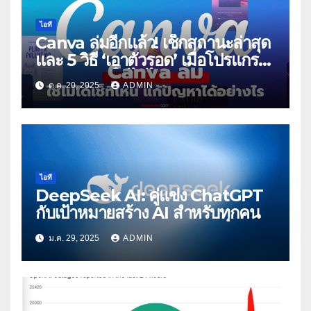
ไอที
Canva ล่มอีกแล้ว! เช็กสถานะล่าสุด
และ 5 วิธี ‘เอาตัวรอด’ เมื่อโปรแกรม
ทำมาหากินใช้ไม่ได้
ต.ค. 20, 2025
ADMIN
ไอที
DeepSeek AI: คู่แข่ง ChatGPT
กับเป้าหมายสร้าง AI สำหรับทุกคน
ม.ค. 29, 2025
ADMIN