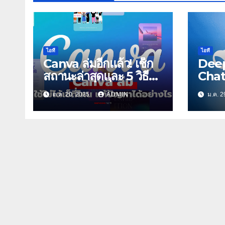
ไอที
ไอที
Canva ล่มอีกแล้ว! เช็ก
Deep
สถานะล่าสุดและ 5 วิธี
Chat
‘เอาตัวรอด’ เมื่อ
สร้าง
ต.ค. 20, 2025
ADMIN
ม.ค. 2
โปรแกรมทำมาหากินใช้
ไม่ได้