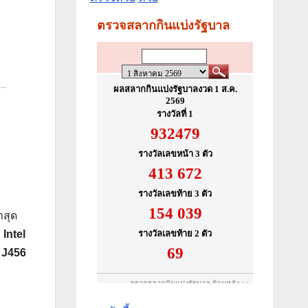
อ
าสุด
ก
Intel
ส
J456