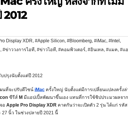
ac ครั้งใหญ่ หลังจากที่ไม่มี
ปี 2012
Pro Display XDR
,
#Apple Silicon
,
#Bloomberg
,
#iMac
,
#Intel
,
R
,
#ข่าววงการไอที
,
#ข่าวไอที
,
#คอมพิวเตอร์
,
#อินเทล
,
#แมค
,
#แ
ผนที่จะปรับดีไซน์
iMac
ครั้งใหญ่ นับตั้งแต่มีการเปลี่ยนแปลงครั้งล่
icon
ซีรีส์
M
มีแอปเปิ้ลพัฒนาขึ้นเอง แทนที่การใช้ชิปประมวผลจา
้าจอ
Apple Pro Display XDR
คาดกันว่าจะเปิดตัว 2 รุ่น ได้แก่ รหั
 27 นิ้ว ในช่วงปลายปี 2021 นี้