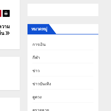
ีความ
หมวดหมู่
ห็น
การเงิน
กีฬา
ข่าว
ข่าวบันเทิง
ดูดวง
ตรวจหวย