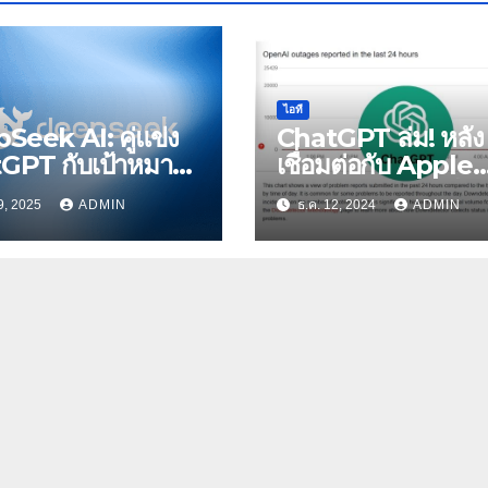
ไอที
Seek AI: คู่แข่ง
ChatGPT ล่ม! หลัง
GPT กับเป้าหมาย
เชื่อมต่อกับ Apple
 AI สำหรับทุกคน
Intelligence เพียง
9, 2025
ADMIN
ธ.ค. 12, 2024
ADMIN
เดียว