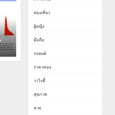
ท่องเที่ยว
ผู้หญิง
มือถือ
วัน
รถยนต์
ราคาทอง
วาไรตี้
สุขภาพ
หวย