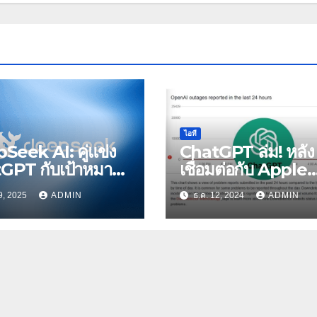
ไอที
Seek AI: คู่แข่ง
ChatGPT ล่ม! หลัง
GPT กับเป้าหมาย
เชื่อมต่อกับ Apple
 AI สำหรับทุกคน
Intelligence เพียง
9, 2025
ADMIN
ธ.ค. 12, 2024
ADMIN
เดียว