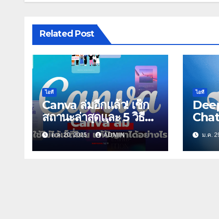
Related Post
ไอที
ไอที
Canva ล่มอีกแล้ว! เช็ก
Deep
สถานะล่าสุดและ 5 วิธี
Chat
‘เอาตัวรอด’ เมื่อ
สร้าง
ต.ค. 20, 2025
ADMIN
ม.ค. 2
โปรแกรมทำมาหากินใช้
ไม่ได้