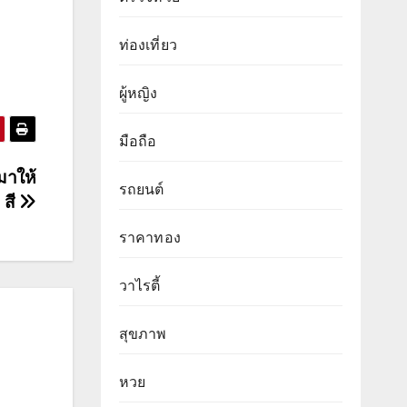
ท่องเที่ยว
ผู้หญิง
มือถือ
มาให้
รถยนต์
 สี
ราคาทอง
วาไรตี้
สุขภาพ
หวย