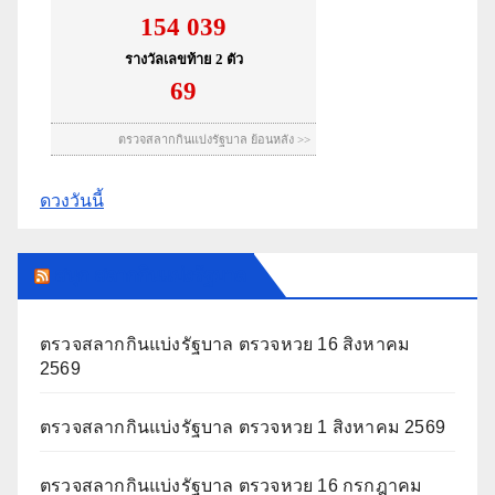
ดวงวันนี้
สนุก สลากกินแบ่งรัฐบาล
ตรวจสลากกินแบ่งรัฐบาล ตรวจหวย 16 สิงหาคม
2569
ตรวจสลากกินแบ่งรัฐบาล ตรวจหวย 1 สิงหาคม 2569
ตรวจสลากกินแบ่งรัฐบาล ตรวจหวย 16 กรกฎาคม