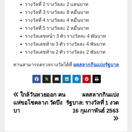
รางวัลที่ 2 รางวัลละ 2 แสนบาท
รางวัลที่ 3 รางวัลละ 8 หมื่นบาท
รางวัลที่ 4 รางวัลละ 4 หมื่นบาท
รางวัลที่ 5 รางวัลละ 2 หมื่นบาท
รางวัลเลขหน้า 3 ตัว รางวัลละ 4 พันบาท
รางวัลเลขท้าย 3 ตัว รางวัลละ 4 พันบาท
รางวัลเลขท้าย 2 ตัว รางวัลละ 2 พันบาท
ท่านสามารถตรวจรางวัลได้ที่
ผลสลากกินแบ่งรัฐบาล
แนะแนว
ใกล้วันหวยออก คน
ผลสลากกินแบ่ง
แห่ขอโชคลาภ วัดบึง
รัฐบาล: รางวัลที่ 1 งวด
เรื่อง
บา
16 กุมภาพันธ์ 2563