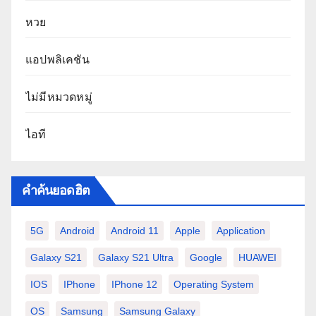
หวย
แอปพลิเคชัน
ไม่มีหมวดหมู่
ไอที
คำค้นยอดฮิต
5G
Android
Android 11
Apple
Application
Galaxy S21
Galaxy S21 Ultra
Google
HUAWEI
IOS
IPhone
IPhone 12
Operating System
OS
Samsung
Samsung Galaxy