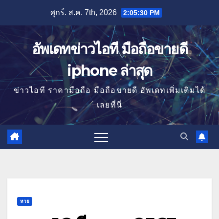
Skip
ศุกร์. ส.ค. 7th, 2026
2:05:31 PM
to
content
อัพเดทข่าวไอที มือถือขายดี
iphone ล่าสุด
ข่าวไอที ราคามือถือ มือถือขายดี อัพเดทเพิ่มเติมได้
เลยที่นี่
หวย