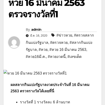
หวย 16 มีนาคม 2563
ตรวจรางวัลที่1
By
admin
#ข่าวหวย
,
#ตรวจสลาก
มี.ค. 16, 2020
กินแบ่งรัฐบาล
,
#ตรวจหวย
,
#สลากกินแบ่ง
รัฐบาล
,
#หวย
,
#หวย 16 มีนาคม 2563
,
#หวย16มี.ค.
,
#หวยงวดนี้
,
#เลขเด็ด
ผลสลากกินแบ่งรัฐบาลงวดประจำวันที่ 16 มีนาคม
2563 ตรวจรางวัลได้เลยที่นี่
รางวัลที่ 1 รางวัลละ 6 ล้านบาท