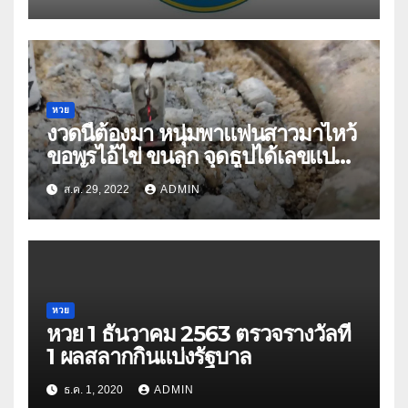
หวย
งวดนี้ต้องมา หนุ่มพาแฟนสาวมาไหว้
ขอพรไอ้ไข่ ขนลุก จุดธูปได้เลขแปลก
กันทั้งคู่
ส.ค. 29, 2022
ADMIN
หวย
หวย 1 ธันวาคม 2563 ตรวจรางวัลที่
1 ผลสลากกินแบ่งรัฐบาล
ธ.ค. 1, 2020
ADMIN