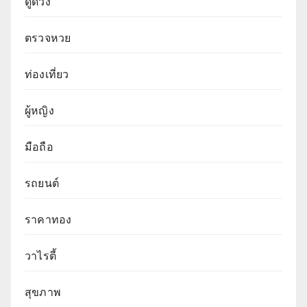
ดูดวง
ตรวจหวย
ท่องเที่ยว
ผู้หญิง
มือถือ
รถยนต์
ราคาทอง
วาไรตี้
สุขภาพ