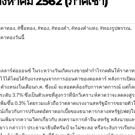
ิงหาคม 2562 (ภาคเช้า)
าคาทอง
,
#ซื้อทอง
,
#ทอง
,
#ทองคำ
,
#ทองคำแท่ง
,
#ทองรูปพรรณ
,
คาทองวันนี้
ดอลลาร์ต่อออนซ์ ในระหว่างวันเกิดแรงขายทํากําไรกดดันให้ราคาท
ดับไว้ได้โดยได้รับแรงหนุนจากการอ่อนค่าของดอลลาร์ หลังการเปิด
 ตําแหน่งในเดือนก.ค. ซึ่งแม้ จะสอดคล้องกับการคาดการณ์ แต่ก็
ับ 3.7% ซึ่งเป็นตัวเลขที่สูงกว่าที่นักวิเคราะห์คาดว่าจะลดลงสู่ร
เพิ่มขึ้น 0.3% โดยรวมแล้วถือว่าตลาดแรงงานสหรัฐมีการขยายตัว
ารณ์เกี่ยวกับการปรับลดอัตราดอกเบี้ยของธนาคารกลางสหรัฐ(เฟด)ในป
เพิ่มจากความวิตกเกี่ยวกับ สงครามการค้าจีน-สหรัฐ หลังนายแลร์ร
บขาว กล่าวว่า ประธานาธิบดีทรัมป์ จะไม่ชะลอ หรือระงับการเรียกเ