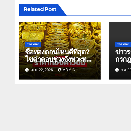
Related Post
ราคาทอง
ราคาทอง
ซื้อทองตอนไหนดีที่สุด?
ข่าว
ไขคำตอบช่วงจังหวะทอง
กรกฎ
“ถูกจริง” ที่หลายคน
เช้า)
เม.ย. 22, 2026
ADMIN
ก.ค. 1
พลาด