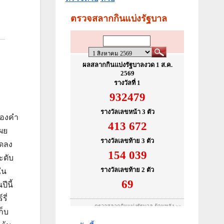
องคํา
เผย
ลดลง
ะดับ
ใน
ีนี้
ี่
ก็บ